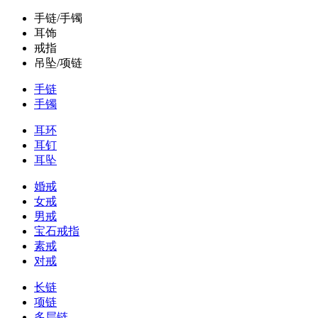
手链/手镯
耳饰
戒指
吊坠/项链
手链
手镯
耳环
耳钉
耳坠
婚戒
女戒
男戒
宝石戒指
素戒
对戒
长链
项链
多层链