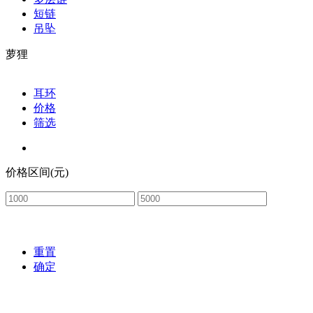
短链
吊坠
萝狸
耳环
价格
筛选
价格区间(元)
重置
确定